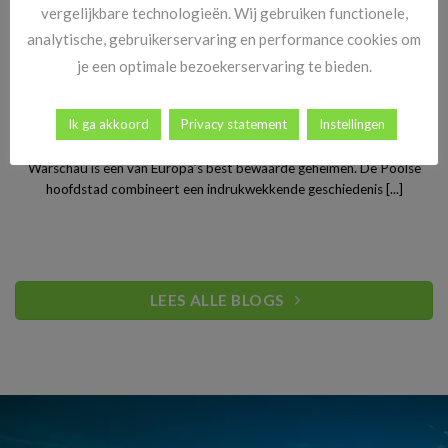
vergelijkbare technologieën. Wij gebruiken functionele,
analytische, gebruikerservaring en performance cookies om
je een optimale bezoekerservaring te bieden.
Stedentrip Warschau: ontdek de verrassende charme van
Ik ga akkoord
Privacy statement
Instellingen
Polen’s bruisende hoofdstad
Warschau is een van Europa’s best bewaarde geheimen. De Poolse
hoofdstad combineert een indrukwekkende geschiedenis [...]
LEES ALLE BLOGS