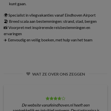
kunt gaan.
🌍 Specialist in vliegvakanties vanaf Eindhoven Airport
🏖️ Breed scala aan bestemmingen: strand, stad, bergen
📸 Voorpret met inspirerende reisbestemmingen en
ervaringen
✈️ Eenvoudig en veilig boeken, met hulp van het team
WAT ZE OVER ONS ZEGGEN
De website vanafeindhoven.nl heeft een
aantrekkelijk en intuïtief ontwerp. De startpagina is