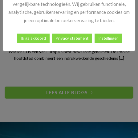
vergelijkbare technologieën. Wij gebruiken functionele,
analytische, gebruikerservaring en performance cookies om
je een optimale bezoekerservaring te bieden.
Stedentrip Warschau: ontdek de verrassende charme van
Ik ga akkoord
Privacy statement
Instellingen
Polen’s bruisende hoofdstad
Warschau is een van Europa’s best bewaarde geheimen. De Poolse
hoofdstad combineert een indrukwekkende geschiedenis [...]
LEES ALLE BLOGS