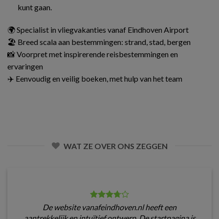
kunt gaan.
🌍 Specialist in vliegvakanties vanaf Eindhoven Airport
🏖️ Breed scala aan bestemmingen: strand, stad, bergen
📸 Voorpret met inspirerende reisbestemmingen en
ervaringen
✈️ Eenvoudig en veilig boeken, met hulp van het team
WAT ZE OVER ONS ZEGGEN
De website vanafeindhoven.nl heeft een
aantrekkelijk en intuïtief ontwerp. De startpagina is