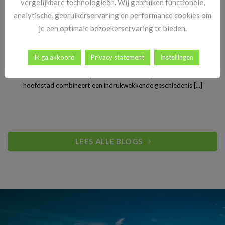
vergelijkbare technologieën. Wij gebruiken functionele,
analytische, gebruikerservaring en performance cookies om
je een optimale bezoekerservaring te bieden.
Stedentrip Warschau: ontdek de verrassende charme van
Ik ga akkoord
Privacy statement
Instellingen
Polen’s bruisende hoofdstad
Warschau is een van Europa’s best bewaarde geheimen. De Poolse
hoofdstad combineert een indrukwekkende geschiedenis [...]
LEES ALLE BLOGS