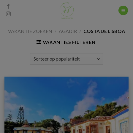
Skip
to
content
VAKANTIE ZOEKEN
/
AGADIR
/
COSTA DE LISBOA
VAKANTIES FILTEREN