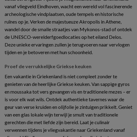
vanaf vliegveld Eindhoven, wacht een wereld vol fascinerende
archeologische vindplaatsen, oude tempels en historische
ruïnes op je. Verken de majestueuze Akropolis in Athene,
wandel door de smalle straatjes van Mykonos-stad of ontdek
de UNESCO-werelderfgoedlocaties op het eiland Delos.
Deze unieke ervaringen zullen je terugvoeren naar vervlogen
tijden en je betoveren met hun schoonheid.
Proef de verrukkelijke Griekse keuken
Een vakantie in Griekenland is niet compleet zonder te
genieten van de heerlijke Griekse keuken. Van sappige gyros
en moussaka tot vers gevangen vis en traditionele mezes – er
is voor elk wat wils. Ontdek authentieke tavernes waar de
geur van verse kruiden en olijfolie je zintuigen prikkelt. Geniet
van een glas lokale wijn terwijl je smult van traditionele
gerechten die met liefde zijn bereid. Laat je culinair
verwennen tijdens je vliegvakantie naar Griekenland vanaf