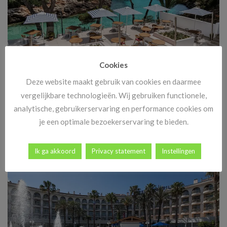
Cookies
Deze website maakt gebruik van cookies en daarmee
Meivakantie naar Mallorca
vergelijkbare technologieën. Wij gebruiken functionele,
analytische, gebruikerservaring en performance cookies om
De meivakantie is het perfecte moment om even weg te zijn en te
je een optimale bezoekerservaring te bieden.
genieten van [...]
Ik ga akkoord
Privacy statement
Instellingen