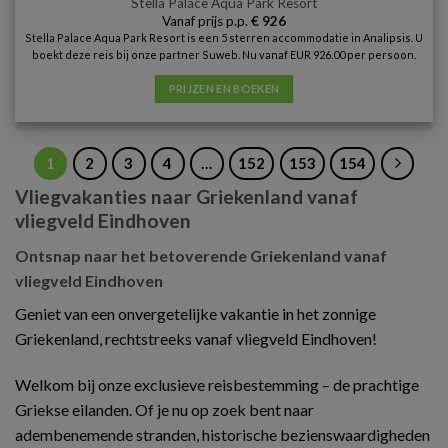
Stella Palace Aqua Park Resort
Vanaf prijs p.p.
€
926
Stella Palace Aqua Park Resort is een 5 sterren accommodatie in Analipsis. U
boekt deze reis bij onze partner Suweb. Nu vanaf EUR 926.00 per persoon.
PRIJZEN EN BOEKEN
1
2
3
4
…
152
153
154
Vliegvakanties naar Griekenland vanaf
vliegveld Eindhoven
Ontsnap naar het betoverende Griekenland vanaf
vliegveld Eindhoven
Geniet van een onvergetelijke vakantie in het zonnige
Griekenland, rechtstreeks vanaf vliegveld Eindhoven!
Welkom bij onze exclusieve reisbestemming – de prachtige
Griekse eilanden. Of je nu op zoek bent naar
adembenemende stranden, historische bezienswaardigheden