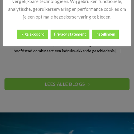
vergelijkbare technologieën. Wij gebruiken functionele,
analytische, gebruikerservaring en performance cookies om
je een optimale bezoekerservaring te bieden.
Stedentrip Warschau: ontdek de verrassende charme van
Ik ga akkoord
Privacy statement
Instellingen
Polen’s bruisende hoofdstad
Warschau is een van Europa’s best bewaarde geheimen. De Poolse
hoofdstad combineert een indrukwekkende geschiedenis [...]
LEES ALLE BLOGS