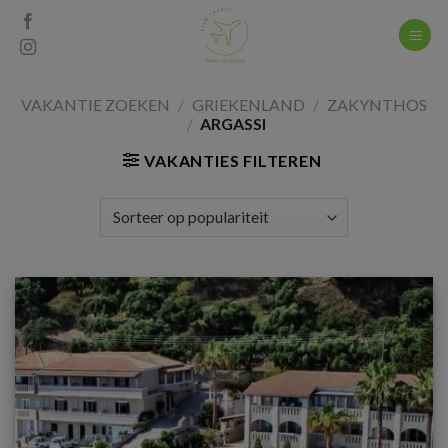
Skip
to
content
VAKANTIE ZOEKEN
/
GRIEKENLAND
/
ZAKYNTHOS
/
ARGASSI
VAKANTIES FILTEREN