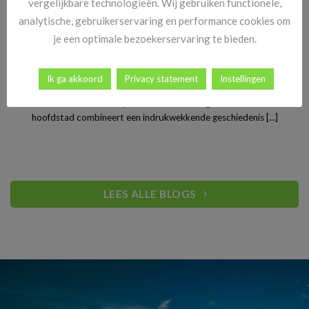
vergelijkbare technologieën. Wij gebruiken functionele,
analytische, gebruikerservaring en performance cookies om
je een optimale bezoekerservaring te bieden.
Stedentrip Warschau: ontdek de verrassende charme van
Ik ga akkoord
Privacy statement
Instellingen
Polen’s bruisende hoofdstad
Warschau is een van Europa’s best bewaarde geheimen. De Poolse
hoofdstad combineert een indrukwekkende geschiedenis [...]
LEES ALLE BLOGS