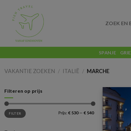
Skip
to
content
ZOEK EN 
SPANJE
GRI
VAKANTIE ZOEKEN
/
ITALIË
/
MARCHE
Filteren op prijs
Min.
Max.
Prijs:
€ 530
—
€ 540
FILTER
prijs
prijs