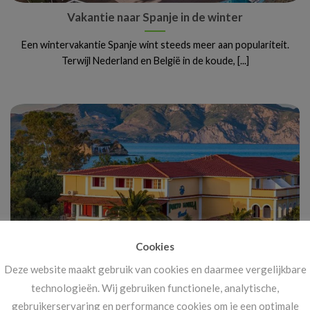
Vakantie naar Spanje in de winter
Een wintervakantie Spanje wint steeds meer aan populariteit.
Terwijl Nederland en België in de koude, [...]
Cookies
Deze website maakt gebruik van cookies en daarmee vergelijkbare
Vanaf 14 november: megakortingen op ál je
technologieën. Wij gebruiken functionele, analytische,
vakanties!
gebruikerservaring en performance cookies om je een optimale