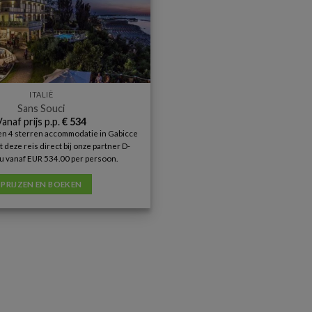
ITALIË
Sans Souci
Vanaf prijs p.p.
€
534
een 4 sterren accommodatie in Gabicce
 deze reis direct bij onze partner D-
u vanaf EUR 534.00 per persoon.
PRIJZEN EN BOEKEN