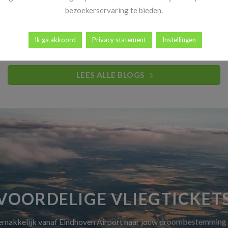
Heb jij al vakantiekriebels? Goed nieuws! Vanaf 14 november
bezoekerservaring te bieden.
begint dé periode waar reizigers elk [...]
Ik ga akkoord
Privacy statement
Instellingen
LEES ALLE BLOGS
VOORDELIGE VLIEGTICKET
gemakkelijk vanaf Eindhoven Airport naar jouw droombestemming