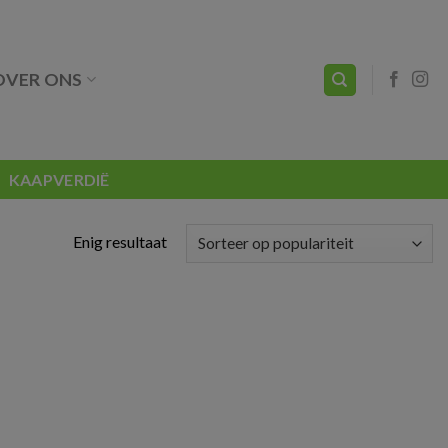
OVER ONS
KAAPVERDIË
Enig resultaat