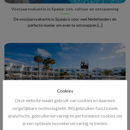
Voorjaarsvakantie in Spanje: zon, cultuur en ontspanning
De voorjaarsvakantie in Spanje is voor veel Nederlanders de
perfecte manier om even te ontsnappen [...]
Cookies
Deze website maakt gebruik van cookies en daarmee
vergelijkbare technologieën. Wij gebruiken functionele,
analytische, gebruikerservaring en performance cookies om
In de voorjaarsvakantie naar de Canarische Eilanden
je een optimale bezoekerservaring te bieden.
De voorjaarsvakantie op de Canarische Eilanden is voor veel