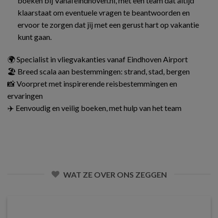
boeken bij Vanafeindhoven.nl, met een team dat altijd
klaarstaat om eventuele vragen te beantwoorden en
ervoor te zorgen dat jij met een gerust hart op vakantie
kunt gaan.
🌍 Specialist in vliegvakanties vanaf Eindhoven Airport
🏖️ Breed scala aan bestemmingen: strand, stad, bergen
📸 Voorpret met inspirerende reisbestemmingen en
ervaringen
✈️ Eenvoudig en veilig boeken, met hulp van het team
WAT ZE OVER ONS ZEGGEN