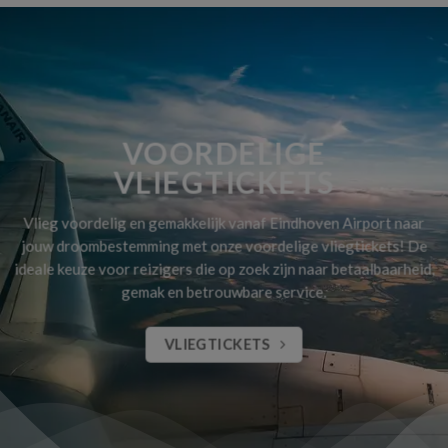
VOORDELIGE
VLIEGTICKETS
Vlieg voordelig en gemakkelijk vanaf Eindhoven Airport naar
jouw droombestemming met onze voordelige vliegtickets! De
ideale keuze voor reizigers die op zoek zijn naar betaalbaarheid,
gemak en betrouwbare service.
VLIEGTICKETS