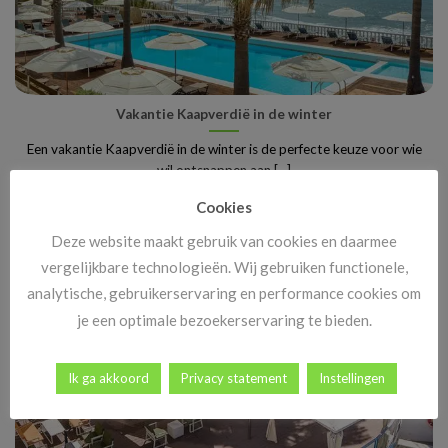
Vakantie Kaapverdië in de winter
Een vakantie Kaapverdië in de winter is de perfecte keuze voor wie
wil ontsnappen aan [...]
Cookies
Deze website maakt gebruik van cookies en daarmee
vergelijkbare technologieën. Wij gebruiken functionele,
analytische, gebruikerservaring en performance cookies om
je een optimale bezoekerservaring te bieden.
Ik ga akkoord
Privacy statement
Instellingen