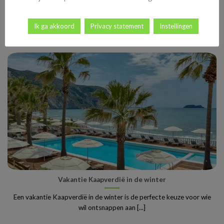
De voorjaarsvakantie op de Canarische Eilanden is voor veel
Nederlanders en Belgen de ideale manier [...]
Ik ga akkoord
Privacy statement
Instellingen
Vakantie Kaapverdië in de winter
Een vakantie Kaapverdië in de winter is de perfecte keuze voor wie
wil ontsnappen aan [...]