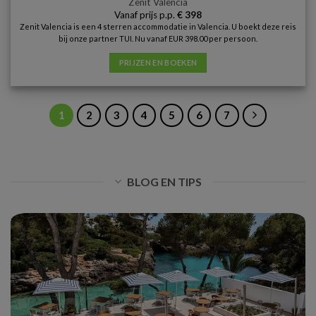
Zenit Valencia
Vanaf prijs p.p.
€
398
Zenit Valencia is een 4 sterren accommodatie in Valencia. U boekt deze reis
bij onze partner TUI. Nu vanaf EUR 398.00 per persoon.
PRIJZEN EN BOEKEN
1
2
3
4
5
6
7
BLOG EN TIPS