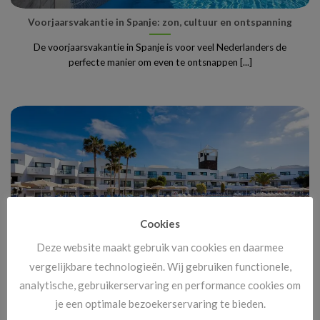
Voorjaarsvakantie in Spanje: zon, cultuur en ontspanning
De voorjaarsvakantie in Spanje is voor veel Nederlanders de
perfecte manier om even te ontsnappen [...]
Cookies
Deze website maakt gebruik van cookies en daarmee
vergelijkbare technologieën. Wij gebruiken functionele,
analytische, gebruikerservaring en performance cookies om
In de voorjaarsvakantie naar de Canarische Eilanden
je een optimale bezoekerservaring te bieden.
De voorjaarsvakantie op de Canarische Eilanden is voor veel