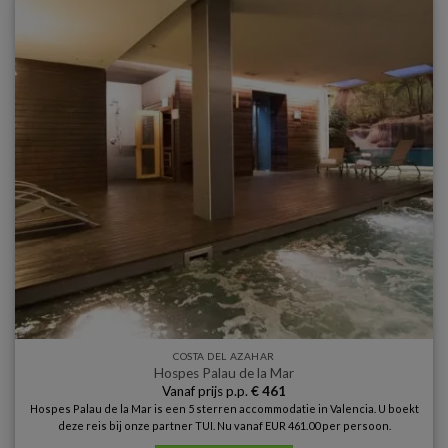
COSTA DEL AZAHAR
Hospes Palau de la Mar
Vanaf prijs p.p.
€
461
Hospes Palau de la Mar is een 5 sterren accommodatie in Valencia. U boekt
deze reis bij onze partner TUI. Nu vanaf EUR 461.00 per persoon.