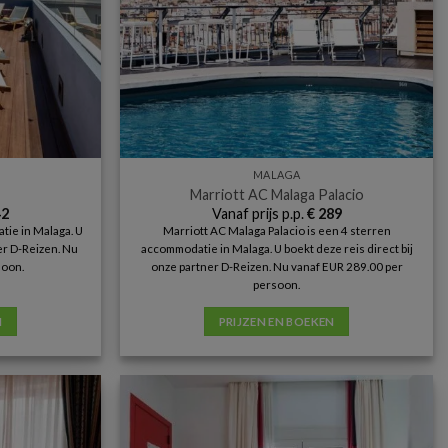
MALAGA
Marriott AC Malaga Palacio
2
Vanaf prijs p.p.
€
289
tie in Malaga. U
Marriott AC Malaga Palacio is een 4 sterren
ner D-Reizen. Nu
accommodatie in Malaga. U boekt deze reis direct bij
soon.
onze partner D-Reizen. Nu vanaf EUR 289.00 per
persoon.
N
PRIJZEN EN BOEKEN