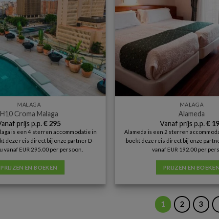
MALAGA
MALAGA
H10 Croma Malaga
Alameda
Vanaf prijs p.p.
€
295
Vanaf prijs p.p.
€
19
ga is een 4 sterren accommodatie in
Alameda is een 2 sterren accommodat
t deze reis direct bij onze partner D-
boekt deze reis direct bij onze part
u vanaf EUR 295.00 per persoon.
vanaf EUR 192.00 per per
PRIJZEN EN BOEKEN
PRIJZEN EN BOEKE
1
2
3