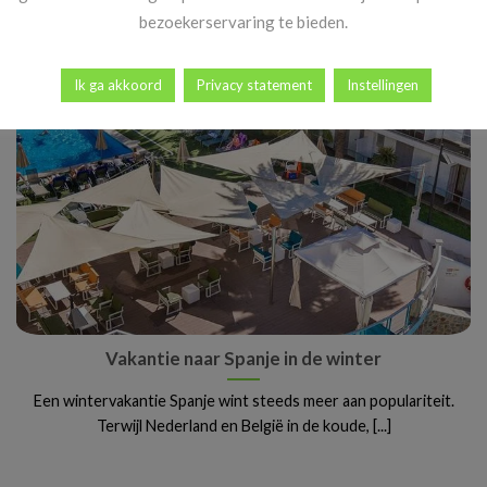
perfecte manier om even te ontsnappen [...]
bezoekerservaring te bieden.
Ik ga akkoord
Privacy statement
Instellingen
Vakantie naar Spanje in de winter
Een wintervakantie Spanje wint steeds meer aan populariteit.
Terwijl Nederland en België in de koude, [...]