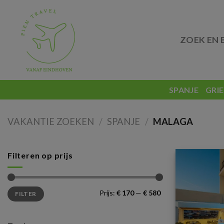
Skip
to
content
ZOEK EN 
SPANJE
GRI
VAKANTIE ZOEKEN
/
SPANJE
/
MALAGA
Filteren op prijs
Min.
Max.
Prijs:
€ 170
—
€ 580
FILTER
prijs
prijs