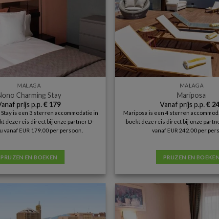
MALAGA
MALAGA
Nono Charming Stay
Mariposa
Vanaf prijs p.p.
€
179
Vanaf prijs p.p.
€
24
Stay is een 3 sterren accommodatie in
Mariposa is een 4 sterren accommoda
t deze reis direct bij onze partner D-
boekt deze reis direct bij onze part
u vanaf EUR 179.00 per persoon.
vanaf EUR 242.00 per per
PRIJZEN EN BOEKEN
PRIJZEN EN BOEKE