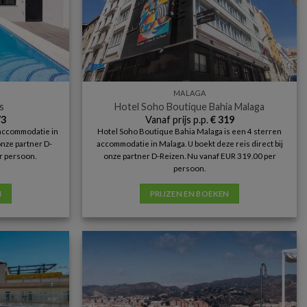
MALAGA
s
Hotel Soho Boutique Bahia Malaga
3
Vanaf prijs p.p.
€
319
 accommodatie in
Hotel Soho Boutique Bahia Malaga is een 4 sterren
 onze partner D-
accommodatie in Malaga. U boekt deze reis direct bij
r persoon.
onze partner D-Reizen. Nu vanaf EUR 319.00 per
persoon.
N
PRIJZEN EN BOEKEN