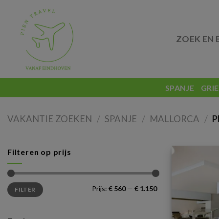
Skip
to
content
ZOEK EN 
SPANJE
GRI
VAKANTIE ZOEKEN
/
SPANJE
/
MALLORCA
/
P
Filteren op prijs
Min.
Max.
Prijs:
€ 560
—
€ 1.150
FILTER
prijs
prijs