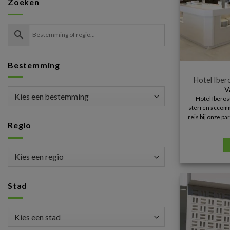
Zoeken
Bestemming
Hotel Iber
V
Hotel Iberost
sterren accommo
reis bij onze p
Regio
Stad