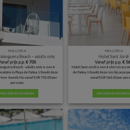
MALLORCA
MALLORCA
alanguera Beach – adults only
Hotel Sant Jordi
Vanaf prijs p.p.
€
705
Vanaf prijs p.p.
€
56
nguera Beach - adults only is een 4
Hotel Sant Jordi is een 4 sterren acco
datie in Playa de Palma. U boekt deze
de Palma. U boekt deze reis bij onze 
partner Suweb. Nu vanaf EUR 705.00 per
vanaf EUR 563.00 per per
persoon.
PRIJZEN EN BOEKEN
PRIJZEN EN BOEKE