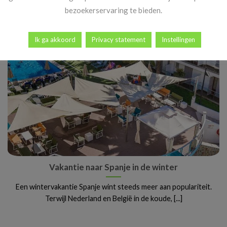
perfecte manier om even te ontsnappen [...]
bezoekerservaring te bieden.
Ik ga akkoord
Privacy statement
Instellingen
Vakantie naar Spanje in de winter
Een wintervakantie Spanje wint steeds meer aan populariteit.
Terwijl Nederland en België in de koude, [...]