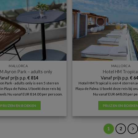
MALLORCA
MALLORCA
M Ayron Park – adults only
Hotel HM Tropica
Vanaf prijs p.p.
€
814
Vanaf prijs p.p.
€
64
n Park - adults only is een 5 sterren
Hotel HM Tropical is een 4 sterren 
 Playa de Palma. U boekt deze reis bij
Playa de Palma. U boekt deze reis bij o
web. Nu vanaf EUR 814.00 per persoon.
Nu vanaf EUR 648.00 per pe
PRIJZEN EN BOEKEN
PRIJZEN EN BOEKE
1
2