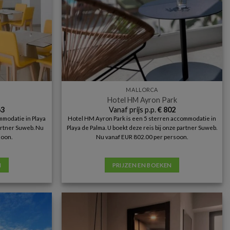
MALLORCA
Hotel HM Ayron Park
3
Vanaf prijs p.p.
€
802
mmodatie in Playa
Hotel HM Ayron Park is een 5 sterren accommodatie in
partner Suweb. Nu
Playa de Palma. U boekt deze reis bij onze partner Suweb.
soon.
Nu vanaf EUR 802.00 per persoon.
N
PRIJZEN EN BOEKEN