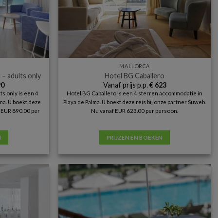
MALLORCA
 – adults only
Hotel BG Caballero
0
Vanaf prijs p.p.
€
623
ts only is een 4
Hotel BG Caballero is een 4 sterren accommodatie in
ma. U boekt deze
Playa de Palma. U boekt deze reis bij onze partner Suweb.
f EUR 890.00 per
Nu vanaf EUR 623.00 per persoon.
N
PRIJZEN EN BOEKEN