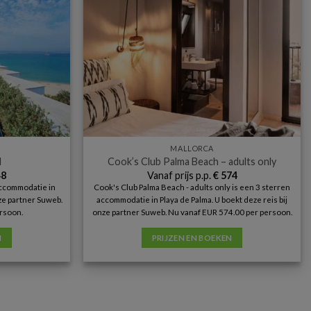
MALLORCA
l
Cook’s Club Palma Beach – adults only
8
Vanaf prijs p.p.
€
574
accommodatie in
Cook's Club Palma Beach - adults only is een 3 sterren
nze partner Suweb.
accommodatie in Playa de Palma. U boekt deze reis bij
rsoon.
onze partner Suweb. Nu vanaf EUR 574.00 per persoon.
N
PRIJZEN EN BOEKEN