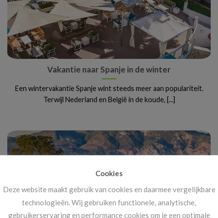
Vakantie naar Spanje in de winter
Een wintervakantie Spanje wint steeds meer aan populariteit.
Terwijl Nederland en België in de koude, [...]
Cookies
Deze website maakt gebruik van cookies en daarmee vergelijkbare
technologieën. Wij gebruiken functionele, analytische,
gebruikerservaring en performance cookies om je een optimale