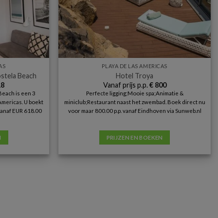
AS
PLAYA DE LAS AMERICAS
stela Beach
Hotel Troya
8
Vanaf prijs p.p.
€
800
each is een 3
Perfecte ligging;Mooie spa;Animatie &
Americas. U boekt
miniclub;Restaurant naast het zwembad. Boek direct nu
 vanaf EUR 618.00
voor maar 800.00 p.p. vanaf Eindhoven via Sunweb.nl
N
PRIJZEN EN BOEKEN