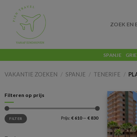
Skip
to
content
ZOEK EN 
SPANJE
GRI
VAKANTIE ZOEKEN
/
SPANJE
/
TENERIFE
/
PLA
Filteren op prijs
Min.
Max.
Prijs:
€ 610
—
€ 830
FILTER
prijs
prijs