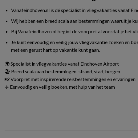
Vanafeindhoven.nl is dé specialist in vliegvakanties vanaf Ei
Wij hebben een breed scala aan bestemmingen waaruit je kunt 
Bij Vanafeindhoven.nl begint de voorpret al voordat je het v
Je kunt eenvoudig en veilig jouw vliegvakantie zoeken en boe
met een gerust hart op vakantie kunt gaan.
🌍 Specialist in vliegvakanties vanaf Eindhoven Airport
🏖️ Breed scala aan bestemmingen: strand, stad, bergen
📸 Voorpret met inspirerende reisbestemmingen en ervaringen
✈️ Eenvoudig en veilig boeken, met hulp van het team