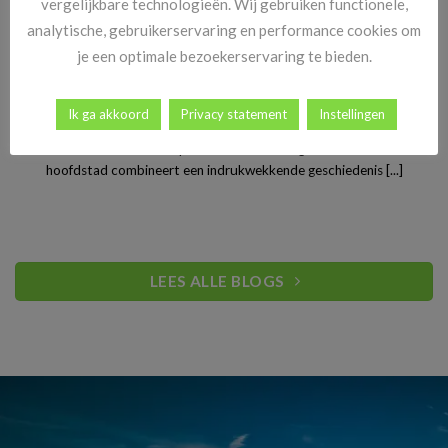
vergelijkbare technologieën. Wij gebruiken functionele,
analytische, gebruikerservaring en performance cookies om
je een optimale bezoekerservaring te bieden.
Stedentrip Warschau: ontdek de verrassende charme van
Ik ga akkoord
Privacy statement
Instellingen
Polen’s bruisende hoofdstad
Warschau is een van Europa’s best bewaarde geheimen. De Poolse
hoofdstad combineert een indrukwekkende geschiedenis [...]
LEES ALLE BLOGS