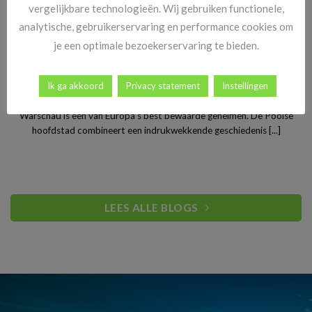
vergelijkbare technologieën. Wij gebruiken functionele,
analytische, gebruikerservaring en performance cookies om
je een optimale bezoekerservaring te bieden.
Stedentrip Warschau: ontdek de verrassende charme van
Ik ga akkoord
Privacy statement
Instellingen
Polen’s bruisende hoofdstad
Warschau is een van Europa’s best bewaarde geheimen. De Poolse
hoofdstad combineert een indrukwekkende geschiedenis [...]
LEES ALLE BLOGS