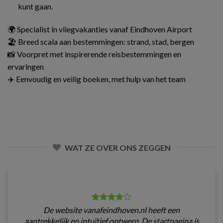
kunt gaan.
🌍 Specialist in vliegvakanties vanaf Eindhoven Airport
🏖️ Breed scala aan bestemmingen: strand, stad, bergen
📸 Voorpret met inspirerende reisbestemmingen en
ervaringen
✈️ Eenvoudig en veilig boeken, met hulp van het team
WAT ZE OVER ONS ZEGGEN
De website vanafeindhoven.nl heeft een
aantrekkelijk en intuïtief ontwerp. De startpagina is