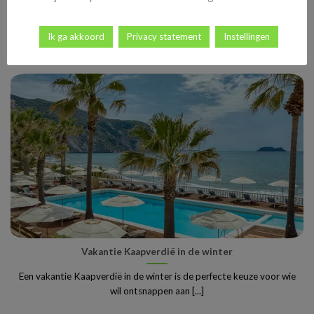
De voorjaarsvakantie op de Canarische Eilanden is voor veel
Nederlanders en Belgen de ideale manier [...]
Ik ga akkoord
Privacy statement
Instellingen
Vakantie Kaapverdië in de winter
Een vakantie Kaapverdië in de winter is de perfecte keuze voor wie
wil ontsnappen aan [...]