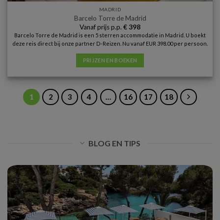
MADRID
Barcelo Torre de Madrid
Vanaf prijs p.p.
€
398
Barcelo Torre de Madrid is een 5 sterren accommodatie in Madrid. U boekt
deze reis direct bij onze partner D-Reizen. Nu vanaf EUR 398.00 per persoon.
PRIJZEN EN BOEKEN
1
2
3
4
…
16
17
18
BLOG EN TIPS