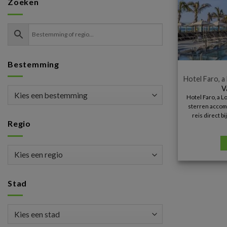
Zoeken
Bestemming
Hotel Faro, a
V
Hotel Faro, a L
sterren accom
reis direct b
Regio
Stad