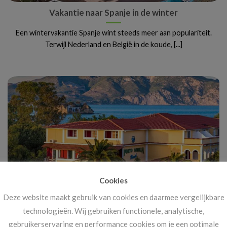
Vakantie naar Spanje in de winter
Een wintervakantie Spanje wint steeds meer aan populariteit.
Terwijl Nederland en België in de koude, [...]
Cookies
Deze website maakt gebruik van cookies en daarmee vergelijkbare
Vanaf 14 november: megakortingen op ál je
technologieën. Wij gebruiken functionele, analytische,
vakanties!
gebruikerservaring en performance cookies om je een optimale