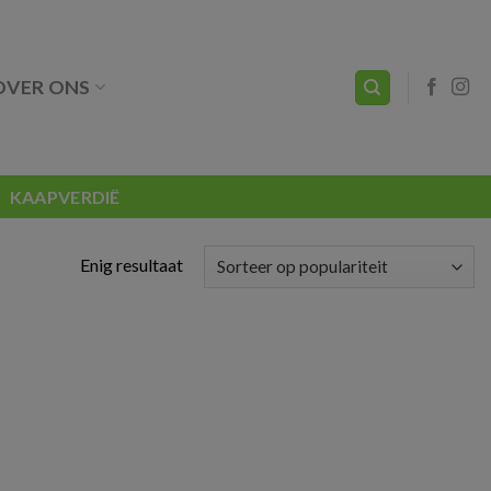
OVER ONS
KAAPVERDIË
Enig resultaat