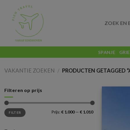
Skip
to
content
ZOEK EN 
SPANJE
GRI
VAKANTIE ZOEKEN
/
PRODUCTEN GETAGGED “A
Filteren op prijs
Min.
Max.
Prijs:
€ 1.000
—
€ 1.010
FILTER
prijs
prijs