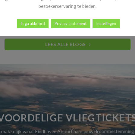
Heb jij al vakantiekriebels? Goed nieuws! Vanaf 14 november
bezoekerservaring te bieden.
begint dé periode waar reizigers elk [...]
Ik ga akkoord
Privacy statement
Instellingen
LEES ALLE BLOGS
VOORDELIGE VLIEGTICKET
gemakkelijk vanaf Eindhoven Airport naar jouw droombestemming