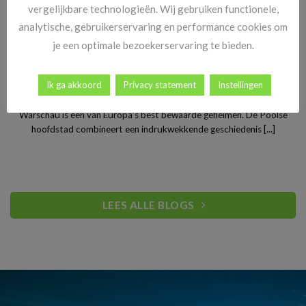
vergelijkbare technologieën. Wij gebruiken functionele,
analytische, gebruikerservaring en performance cookies om
je een optimale bezoekerservaring te bieden.
Stedentrip Warschau: ontdek de verrassende charme van
Ik ga akkoord
Privacy statement
Instellingen
Polen’s bruisende hoofdstad
Warschau is een van Europa’s best bewaarde geheimen. De Poolse
hoofdstad combineert een indrukwekkende geschiedenis [...]
LEES ALLE BLOGS