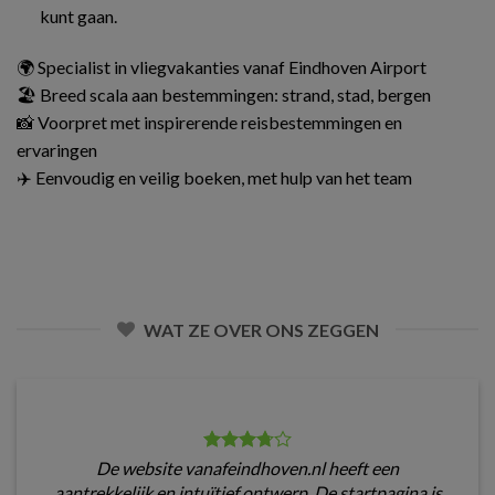
kunt gaan.
🌍 Specialist in vliegvakanties vanaf Eindhoven Airport
🏖️ Breed scala aan bestemmingen: strand, stad, bergen
📸 Voorpret met inspirerende reisbestemmingen en
ervaringen
✈️ Eenvoudig en veilig boeken, met hulp van het team
WAT ZE OVER ONS ZEGGEN
De website vanafeindhoven.nl heeft een
aantrekkelijk en intuïtief ontwerp. De startpagina is