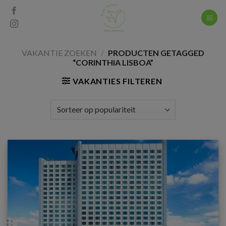
Skip
to
content
VAKANTIE ZOEKEN
/
PRODUCTEN GETAGGED
“CORINTHIA LISBOA”
VAKANTIES FILTEREN