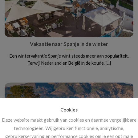
Vakantie naar Spanje in de winter
Een wintervakantie Spanje wint steeds meer aan populariteit.
Terwijl Nederland en België in de koude, [...]
Cookies
Deze website maakt gebruik van cookies en daarmee vergelijkbare
technologieën. Wij gebruiken functionele, analytische,
gebruikerservaring en performance cookies om je een optimale