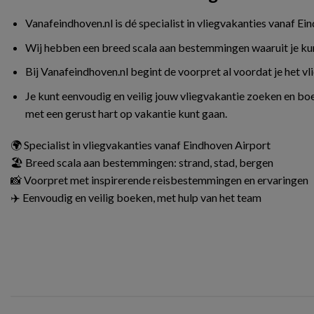
Vanafeindhoven.nl is dé specialist in vliegvakanties vanaf Ei
Wij hebben een breed scala aan bestemmingen waaruit je kunt 
Bij Vanafeindhoven.nl begint de voorpret al voordat je het v
Je kunt eenvoudig en veilig jouw vliegvakantie zoeken en boe
met een gerust hart op vakantie kunt gaan.
🌍 Specialist in vliegvakanties vanaf Eindhoven Airport
🏖️ Breed scala aan bestemmingen: strand, stad, bergen
📸 Voorpret met inspirerende reisbestemmingen en ervaringen
✈️ Eenvoudig en veilig boeken, met hulp van het team