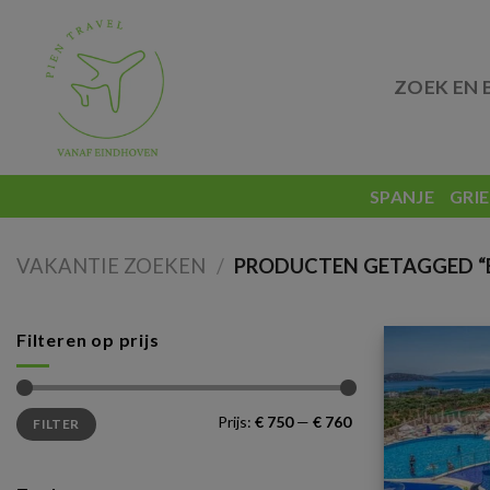
Skip
to
content
ZOEK EN 
SPANJE
GRI
VAKANTIE ZOEKEN
/
PRODUCTEN GETAGGED “E
Filteren op prijs
Min.
Max.
Prijs:
€ 750
—
€ 760
FILTER
prijs
prijs