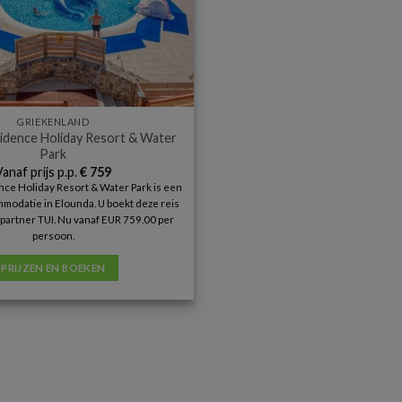
GRIEKENLAND
idence Holiday Resort & Water
Park
Vanaf prijs p.p.
€
759
ce Holiday Resort & Water Park is een
modatie in Elounda. U boekt deze reis
e partner TUI. Nu vanaf EUR 759.00 per
persoon.
PRIJZEN EN BOEKEN