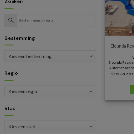
Zoeken
Bestemming
Elounda Res
Elounda Residen
4 sterren accom
Regio
direct bij onz
Stad