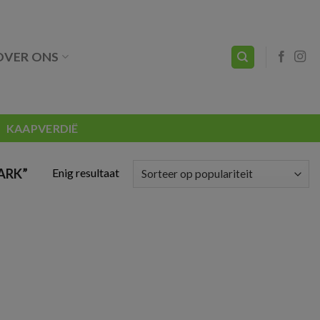
OVER ONS
KAAPVERDIË
Enig resultaat
ARK”