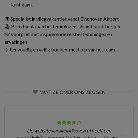
kunt gaan.
🌍 Specialist in vliegvakanties vanaf Eindhoven Airport
🏖️ Breed scala aan bestemmingen: strand, stad, bergen
📸 Voorpret met inspirerende reisbestemmingen en
ervaringen
✈️ Eenvoudig en veilig boeken, met hulp van het team
WAT ZE OVER ONS ZEGGEN
De website vanafeindhoven.nl heeft een
aantrekkelijk en intuïtief ontwerp. De startpagina is