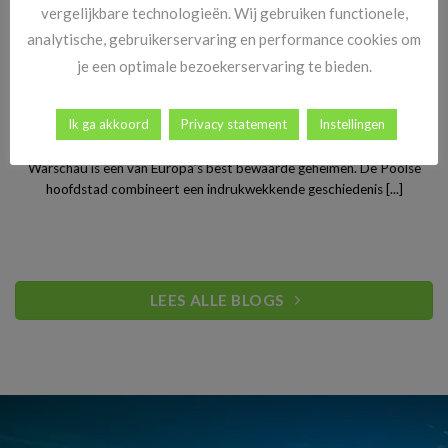
vergelijkbare technologieën. Wij gebruiken functionele,
analytische, gebruikerservaring en performance cookies om
je een optimale bezoekerservaring te bieden.
Stedentrip Warschau: ontdek de verrassende charme van
Ik ga akkoord
Privacy statement
Instellingen
Polen’s bruisende hoofdstad
Warschau is een van Europa’s best bewaarde geheimen. De Poolse
hoofdstad combineert een indrukwekkende geschiedenis [...]
LEES ALLE BLOGS