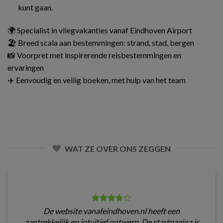
kunt gaan.
🌍 Specialist in vliegvakanties vanaf Eindhoven Airport
🏖️ Breed scala aan bestemmingen: strand, stad, bergen
📸 Voorpret met inspirerende reisbestemmingen en
ervaringen
✈️ Eenvoudig en veilig boeken, met hulp van het team
WAT ZE OVER ONS ZEGGEN
De website vanafeindhoven.nl heeft een
aantrekkelijk en intuïtief ontwerp. De startpagina is