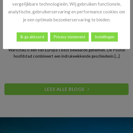
vergelijkbare technologieën. Wij gebruiken functionele,
analytische, gebruikerservaring en performance cookies om
je een optimale bezoekerservaring te bieden.
Stedentrip Warschau: ontdek de verrassende charme van
Ik ga akkoord
Privacy statement
Instellingen
Polen’s bruisende hoofdstad
Warschau is een van Europa’s best bewaarde geheimen. De Poolse
hoofdstad combineert een indrukwekkende geschiedenis [...]
LEES ALLE BLOGS