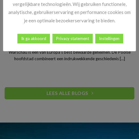
vergelijkbare technologieën. Wij gebruiken functionele,
analytische, gebruikerservaring en performance cookies om
je een optimale bezoekerservaring te bieden.
Stedentrip Warschau: ontdek de verrassende charme van
Ik ga akkoord
Privacy statement
Instellingen
Polen’s bruisende hoofdstad
Warschau is een van Europa’s best bewaarde geheimen. De Poolse
hoofdstad combineert een indrukwekkende geschiedenis [...]
LEES ALLE BLOGS