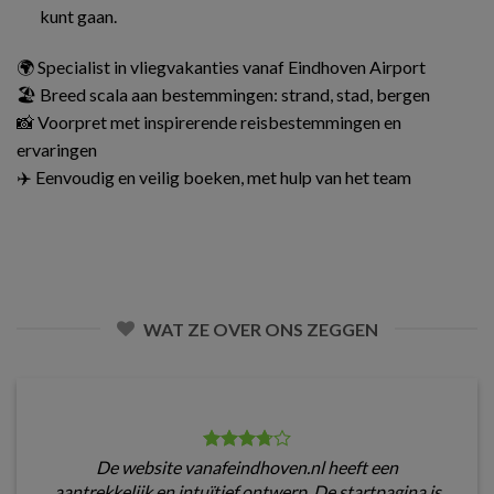
kunt gaan.
🌍 Specialist in vliegvakanties vanaf Eindhoven Airport
🏖️ Breed scala aan bestemmingen: strand, stad, bergen
📸 Voorpret met inspirerende reisbestemmingen en
ervaringen
✈️ Eenvoudig en veilig boeken, met hulp van het team
WAT ZE OVER ONS ZEGGEN
De website vanafeindhoven.nl heeft een
aantrekkelijk en intuïtief ontwerp. De startpagina is