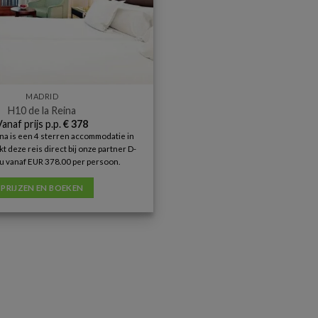
MADRID
H10 de la Reina
Vanaf prijs p.p.
€
378
na is een 4 sterren accommodatie in
t deze reis direct bij onze partner D-
u vanaf EUR 378.00 per persoon.
PRIJZEN EN BOEKEN