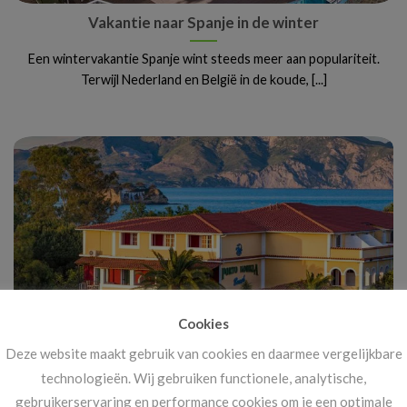
Vakantie naar Spanje in de winter
Een wintervakantie Spanje wint steeds meer aan populariteit.
Terwijl Nederland en België in de koude, [...]
Cookies
Deze website maakt gebruik van cookies en daarmee vergelijkbare
Vanaf 14 november: megakortingen op ál je
technologieën. Wij gebruiken functionele, analytische,
vakanties!
gebruikerservaring en performance cookies om je een optimale