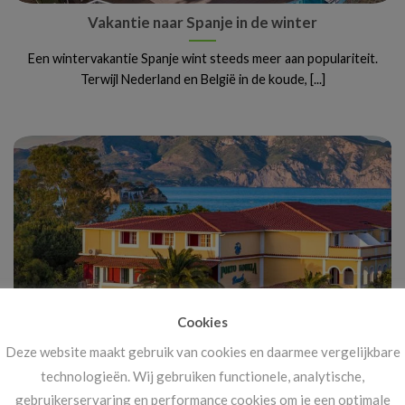
Vakantie naar Spanje in de winter
Een wintervakantie Spanje wint steeds meer aan populariteit.
Terwijl Nederland en België in de koude, [...]
Cookies
Deze website maakt gebruik van cookies en daarmee vergelijkbare
Vanaf 14 november: megakortingen op ál je
technologieën. Wij gebruiken functionele, analytische,
vakanties!
gebruikerservaring en performance cookies om je een optimale