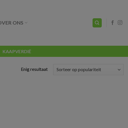
OVER ONS
KAAPVERDIË
Enig resultaat