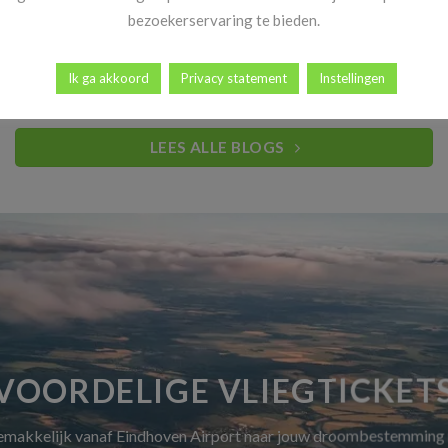
Heb jij al vakantiekriebels? Goed nieuws! Vanaf 14 november
bezoekerservaring te bieden.
begint dé periode waar reizigers elk [...]
Ik ga akkoord
Privacy statement
Instellingen
LEES ALLE BLOGS
VOORDELIGE VLIEGTICKET
gemakkelijk vanaf Eindhoven Airport naar jouw droombestemming