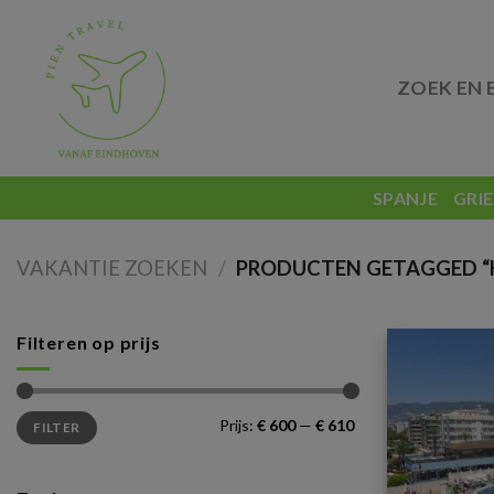
Skip
to
content
ZOEK EN 
SPANJE
GRI
VAKANTIE ZOEKEN
/
PRODUCTEN GETAGGED “HO
Filteren op prijs
Min.
Max.
Prijs:
€ 600
—
€ 610
FILTER
prijs
prijs