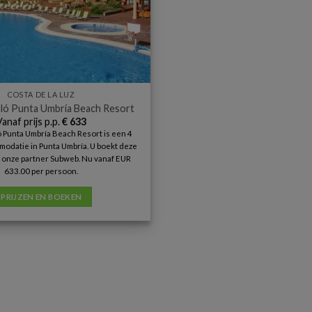
COSTA DE LA LUZ
eló Punta Umbría Beach Resort
Vanaf prijs p.p.
€
633
 Punta Umbría Beach Resort is een 4
odatie in Punta Umbría. U boekt deze
ij onze partner Subweb. Nu vanaf EUR
633.00 per persoon.
PRIJZEN EN BOEKEN