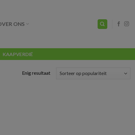
OVER ONS
KAAPVERDIË
Enig resultaat