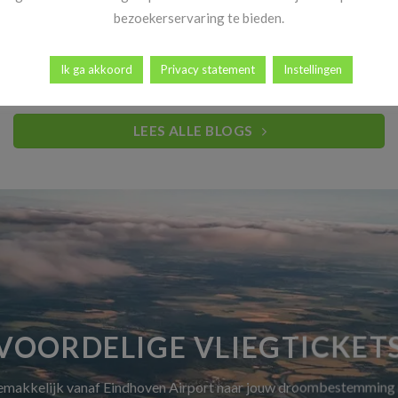
Heb jij al vakantiekriebels? Goed nieuws! Vanaf 14 november
bezoekerservaring te bieden.
begint dé periode waar reizigers elk [...]
Ik ga akkoord
Privacy statement
Instellingen
LEES ALLE BLOGS
VOORDELIGE VLIEGTICKET
gemakkelijk vanaf Eindhoven Airport naar jouw droombestemming