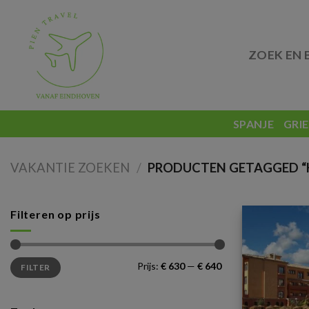
Skip
to
content
ZOEK EN 
SPANJE
GRI
VAKANTIE ZOEKEN
/
PRODUCTEN GETAGGED “H
Filteren op prijs
Min.
Max.
Prijs:
€ 630
—
€ 640
FILTER
prijs
prijs