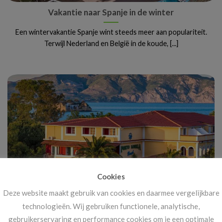
Vakantie naar Spanje in de winter
Een wintervakantie Spanje wint steeds meer aan populariteit.
Terwijl Nederland en België in de koude, [...]
Cookies
Deze website maakt gebruik van cookies en daarmee vergelijkbare
Vanaf 14 november: megakortingen op ál je
technologieën. Wij gebruiken functionele, analytische,
vakanties!
gebruikerservaring en performance cookies om je een optimale