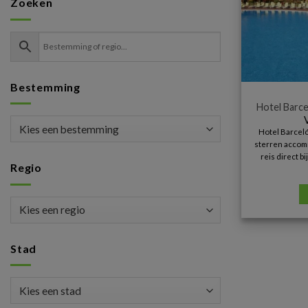
Zoeken
Bestemming
Hotel Barc
Hotel Barceló
sterren accomm
reis direct b
Regio
Stad