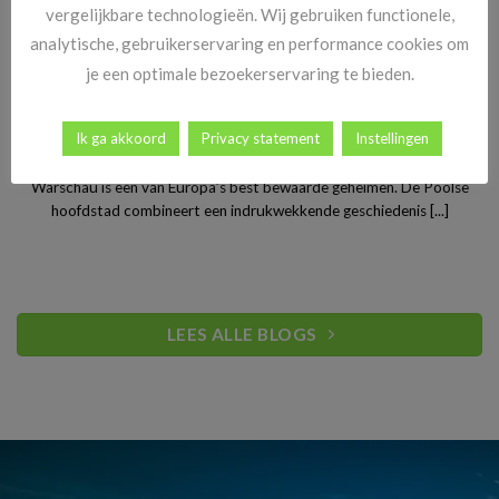
vergelijkbare technologieën. Wij gebruiken functionele,
analytische, gebruikerservaring en performance cookies om
je een optimale bezoekerservaring te bieden.
Stedentrip Warschau: ontdek de verrassende charme van
Ik ga akkoord
Privacy statement
Instellingen
Polen’s bruisende hoofdstad
Warschau is een van Europa’s best bewaarde geheimen. De Poolse
hoofdstad combineert een indrukwekkende geschiedenis [...]
LEES ALLE BLOGS