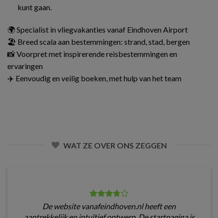
kunt gaan.
🌍 Specialist in vliegvakanties vanaf Eindhoven Airport
🏖️ Breed scala aan bestemmingen: strand, stad, bergen
📸 Voorpret met inspirerende reisbestemmingen en
ervaringen
✈️ Eenvoudig en veilig boeken, met hulp van het team
WAT ZE OVER ONS ZEGGEN
De website vanafeindhoven.nl heeft een
aantrekkelijk en intuïtief ontwerp. De startpagina is