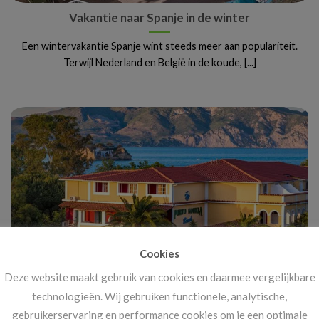
Vakantie naar Spanje in de winter
Een wintervakantie Spanje wint steeds meer aan populariteit.
Terwijl Nederland en België in de koude, [...]
Cookies
Deze website maakt gebruik van cookies en daarmee vergelijkbare
Vanaf 14 november: megakortingen op ál je
technologieën. Wij gebruiken functionele, analytische,
vakanties!
gebruikerservaring en performance cookies om je een optimale