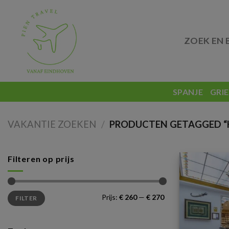
Skip
to
content
ZOEK EN 
SPANJE
GRI
VAKANTIE ZOEKEN
/
PRODUCTEN GETAGGED “H
Filteren op prijs
Min.
Max.
Prijs:
€ 260
—
€ 270
FILTER
prijs
prijs