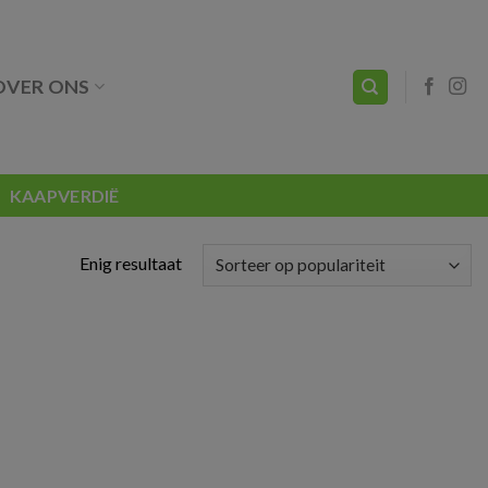
OVER ONS
KAAPVERDIË
Enig resultaat