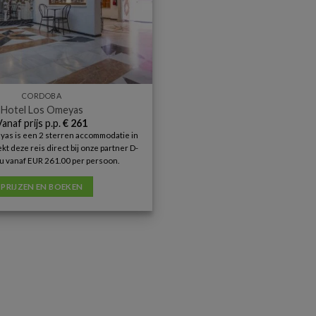
CORDOBA
Hotel Los Omeyas
Vanaf prijs p.p.
€
261
yas is een 2 sterren accommodatie in
kt deze reis direct bij onze partner D-
u vanaf EUR 261.00 per persoon.
PRIJZEN EN BOEKEN