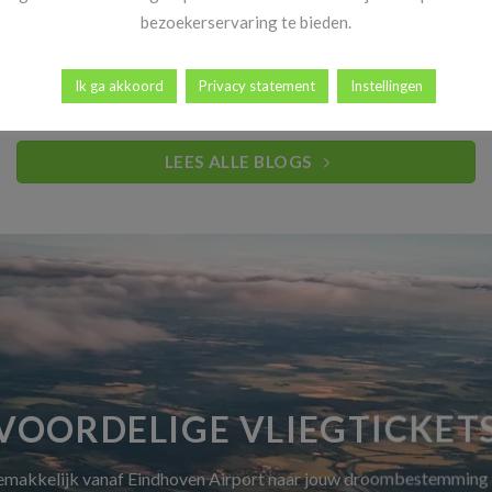
Heb jij al vakantiekriebels? Goed nieuws! Vanaf 14 november
bezoekerservaring te bieden.
begint dé periode waar reizigers elk [...]
Ik ga akkoord
Privacy statement
Instellingen
LEES ALLE BLOGS
VOORDELIGE VLIEGTICKET
gemakkelijk vanaf Eindhoven Airport naar jouw droombestemming