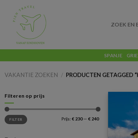
Skip
to
content
ZOEK EN 
SPANJE
GRI
VAKANTIE ZOEKEN
/
PRODUCTEN GETAGGED “H
Filteren op prijs
Min.
Max.
Prijs:
€ 230
—
€ 240
FILTER
prijs
prijs