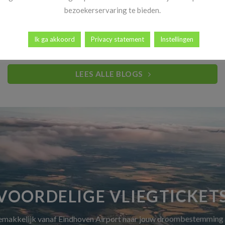
Heb jij al vakantiekriebels? Goed nieuws! Vanaf 14 november
bezoekerservaring te bieden.
begint dé periode waar reizigers elk [...]
Ik ga akkoord
Privacy statement
Instellingen
LEES ALLE BLOGS
VOORDELIGE VLIEGTICKET
gemakkelijk vanaf Eindhoven Airport naar jouw droombestemming