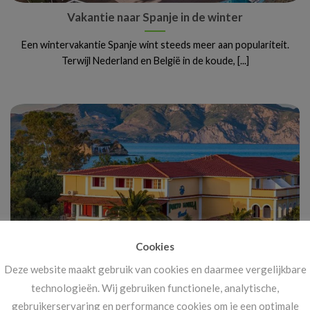
Vakantie naar Spanje in de winter
Een wintervakantie Spanje wint steeds meer aan populariteit.
Terwijl Nederland en België in de koude, [...]
Cookies
Deze website maakt gebruik van cookies en daarmee vergelijkbare
Vanaf 14 november: megakortingen op ál je
technologieën. Wij gebruiken functionele, analytische,
vakanties!
gebruikerservaring en performance cookies om je een optimale