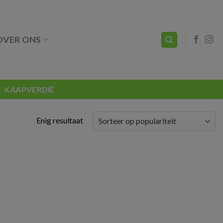
OVER ONS
KAAPVERDIË
Enig resultaat