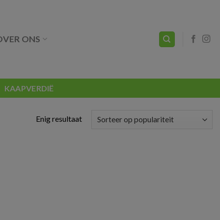
OVER ONS
KAAPVERDIË
Enig resultaat