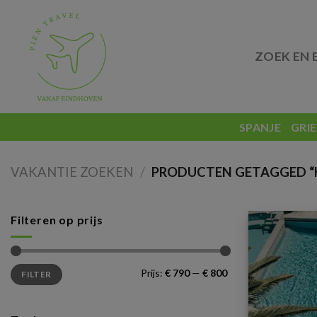
Skip
to
content
ZOEK EN 
SPANJE
GRI
VAKANTIE ZOEKEN
/
PRODUCTEN GETAGGED “H
Filteren op prijs
Min.
Max.
Prijs:
€ 790
—
€ 800
FILTER
prijs
prijs