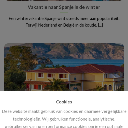
Vakantie naar Spanje in de winter
Een wintervakantie Spanje wint steeds meer aan populariteit.
Terwijl Nederland en België in de koude, [...]
Cookies
Deze website maakt gebruik van cookies en daarmee vergelijkbare
Vanaf 14 november: megakortingen op ál je
technologieën. Wij gebruiken functionele, analytische,
vakanties!
gebruikerservaring en performance cookies om je een optimale