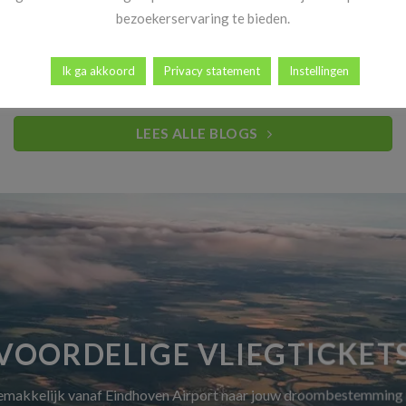
Heb jij al vakantiekriebels? Goed nieuws! Vanaf 14 november
bezoekerservaring te bieden.
begint dé periode waar reizigers elk [...]
Ik ga akkoord
Privacy statement
Instellingen
LEES ALLE BLOGS
VOORDELIGE VLIEGTICKET
gemakkelijk vanaf Eindhoven Airport naar jouw droombestemming