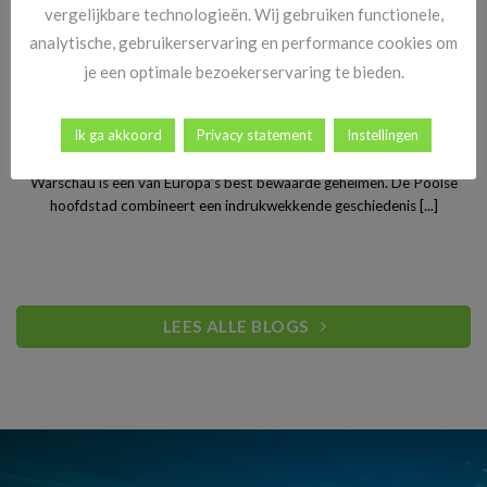
vergelijkbare technologieën. Wij gebruiken functionele,
analytische, gebruikerservaring en performance cookies om
je een optimale bezoekerservaring te bieden.
Stedentrip Warschau: ontdek de verrassende charme van
Ik ga akkoord
Privacy statement
Instellingen
Polen’s bruisende hoofdstad
Warschau is een van Europa’s best bewaarde geheimen. De Poolse
hoofdstad combineert een indrukwekkende geschiedenis [...]
LEES ALLE BLOGS