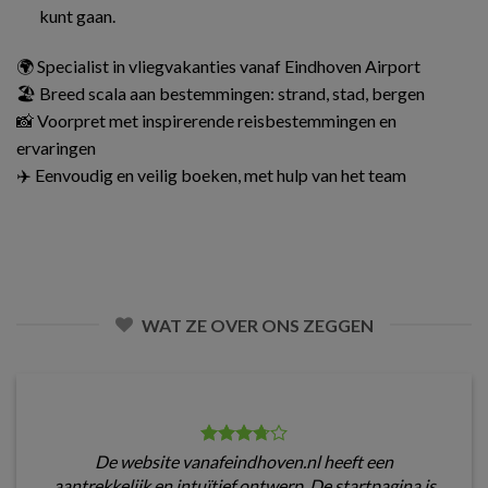
kunt gaan.
🌍 Specialist in vliegvakanties vanaf Eindhoven Airport
🏖️ Breed scala aan bestemmingen: strand, stad, bergen
📸 Voorpret met inspirerende reisbestemmingen en
ervaringen
✈️ Eenvoudig en veilig boeken, met hulp van het team
WAT ZE OVER ONS ZEGGEN
De website vanafeindhoven.nl heeft een
aantrekkelijk en intuïtief ontwerp. De startpagina is