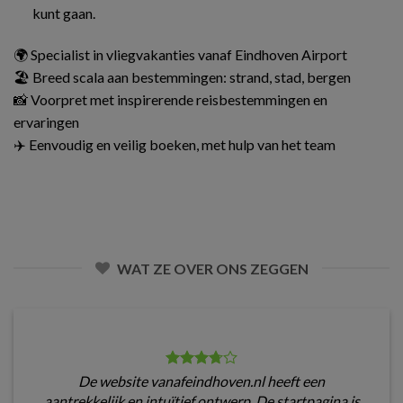
kunt gaan.
🌍 Specialist in vliegvakanties vanaf Eindhoven Airport
🏖️ Breed scala aan bestemmingen: strand, stad, bergen
📸 Voorpret met inspirerende reisbestemmingen en
ervaringen
✈️ Eenvoudig en veilig boeken, met hulp van het team
WAT ZE OVER ONS ZEGGEN
De website vanafeindhoven.nl heeft een
aantrekkelijk en intuïtief ontwerp. De startpagina is