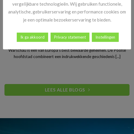
vergelijkbare technologieën. Wij gebruiken functionele,
analytische, gebruikerservaring en performance cookies om
je een optimale bezoekerservaring te bieden.
Stedentrip Warschau: ontdek de verrassende charme van
Ik ga akkoord
Privacy statement
Instellingen
Polen’s bruisende hoofdstad
Warschau is een van Europa’s best bewaarde geheimen. De Poolse
hoofdstad combineert een indrukwekkende geschiedenis [...]
LEES ALLE BLOGS