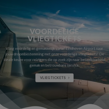
VOORDELIGE
VLIEGTICKETS
Vlieg voordelig en gemakkelijk vanaf Eindhoven Airport naar
jouw droombestemming met onze voordelige vliegtickets! De
ideale keuze voor reizigers die op zoek zijn naar betaalbaarheid,
gemak en betrouwbare service.
VLIEGTICKETS