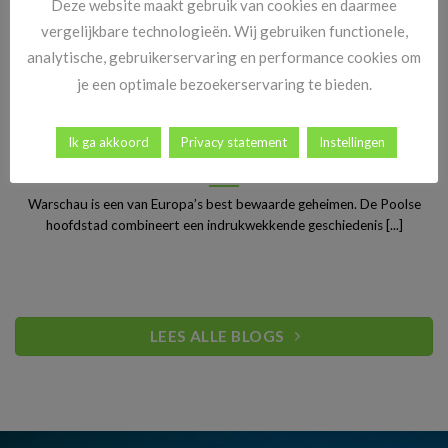
Deze website maakt gebruik van cookies en daarmee
vergelijkbare technologieën. Wij gebruiken functionele,
analytische, gebruikerservaring en performance cookies om
je een optimale bezoekerservaring te bieden.
Ik ga akkoord
Privacy statement
Instellingen
Stedentrip Warschau: ontdek de verrassende charme van
Polen’s bruisende hoofdstad
Warschau is een van Europa’s best bewaarde geheimen. De Poolse
hoofdstad combineert een indrukwekkende geschiedenis [...]
LEES ALLE BLOGS