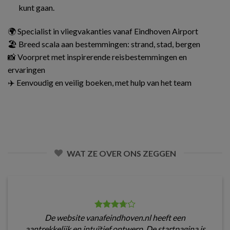
kunt gaan.
🌍 Specialist in vliegvakanties vanaf Eindhoven Airport
🏖️ Breed scala aan bestemmingen: strand, stad, bergen
📸 Voorpret met inspirerende reisbestemmingen en
ervaringen
✈️ Eenvoudig en veilig boeken, met hulp van het team
WAT ZE OVER ONS ZEGGEN
De website vanafeindhoven.nl heeft een
aantrekkelijk en intuïtief ontwerp. De startpagina is