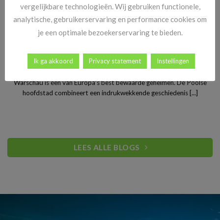
vergelijkbare technologieën. Wij gebruiken functionele,
analytische, gebruikerservaring en performance cookies om
je een optimale bezoekerservaring te bieden.
Stedentrip Warschau: ontdek de verrassende charme van
Ik ga akkoord
Privacy statement
Instellingen
Polen’s bruisende hoofdstad
Warschau is een van Europa’s best bewaarde geheimen. De Poolse
hoofdstad combineert een indrukwekkende geschiedenis [...]
LEES ALLE BLOGS