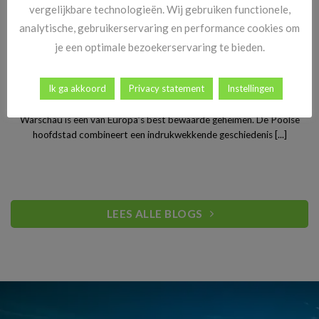
vergelijkbare technologieën. Wij gebruiken functionele,
analytische, gebruikerservaring en performance cookies om
je een optimale bezoekerservaring te bieden.
Stedentrip Warschau: ontdek de verrassende charme van
Ik ga akkoord
Privacy statement
Instellingen
Polen’s bruisende hoofdstad
Warschau is een van Europa’s best bewaarde geheimen. De Poolse
hoofdstad combineert een indrukwekkende geschiedenis [...]
LEES ALLE BLOGS