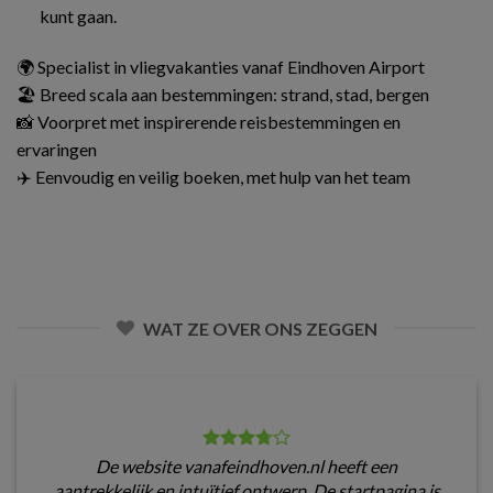
kunt gaan.
🌍 Specialist in vliegvakanties vanaf Eindhoven Airport
🏖️ Breed scala aan bestemmingen: strand, stad, bergen
📸 Voorpret met inspirerende reisbestemmingen en
ervaringen
✈️ Eenvoudig en veilig boeken, met hulp van het team
WAT ZE OVER ONS ZEGGEN
De website vanafeindhoven.nl heeft een
aantrekkelijk en intuïtief ontwerp. De startpagina is