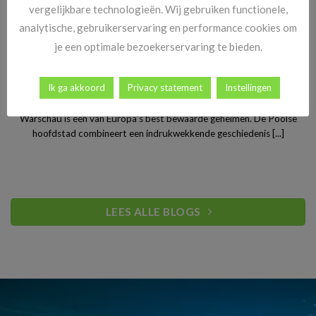
vergelijkbare technologieën. Wij gebruiken functionele,
analytische, gebruikerservaring en performance cookies om
je een optimale bezoekerservaring te bieden.
Stedentrip Warschau: ontdek de verrassende charme van
Ik ga akkoord
Privacy statement
Instellingen
Polen’s bruisende hoofdstad
Warschau is een van Europa’s best bewaarde geheimen. De Poolse
hoofdstad combineert een indrukwekkende geschiedenis [...]
LEES ALLE BLOGS