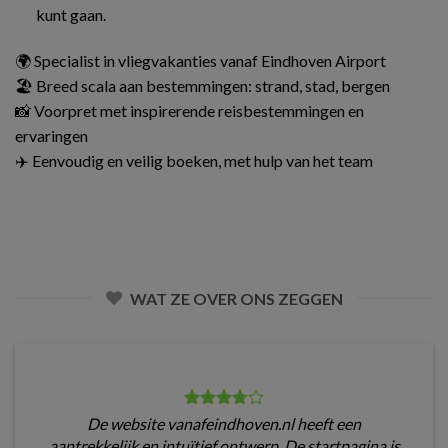
kunt gaan.
🌍 Specialist in vliegvakanties vanaf Eindhoven Airport
🏖️ Breed scala aan bestemmingen: strand, stad, bergen
📸 Voorpret met inspirerende reisbestemmingen en
ervaringen
✈️ Eenvoudig en veilig boeken, met hulp van het team
WAT ZE OVER ONS ZEGGEN
De website vanafeindhoven.nl heeft een
aantrekkelijk en intuïtief ontwerp. De startpagina is