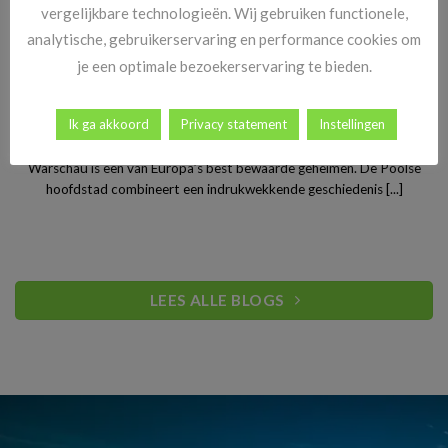
vergelijkbare technologieën. Wij gebruiken functionele,
analytische, gebruikerservaring en performance cookies om
je een optimale bezoekerservaring te bieden.
Stedentrip Warschau: ontdek de verrassende charme van
Ik ga akkoord
Privacy statement
Instellingen
Polen’s bruisende hoofdstad
Warschau is een van Europa’s best bewaarde geheimen. De Poolse
hoofdstad combineert een indrukwekkende geschiedenis [...]
LEES ALLE BLOGS