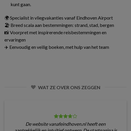
kunt gaan.
🌍 Specialist in vliegvakanties vanaf Eindhoven Airport
🏖️ Breed scala aan bestemmingen: strand, stad, bergen
📸 Voorpret met inspirerende reisbestemmingen en
ervaringen
✈️ Eenvoudig en veilig boeken, met hulp van het team
WAT ZE OVER ONS ZEGGEN
De website vanafeindhoven.nl heeft een
aantrekkelijk en intuïtief ontwerp. De startpagina is