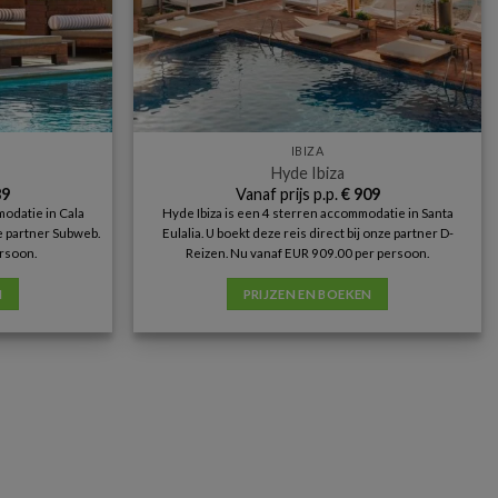
IBIZA
Hyde Ibiza
9
Vanaf prijs p.p.
€
909
modatie in Cala
Hyde Ibiza is een 4 sterren accommodatie in Santa
ze partner Subweb.
Eulalia. U boekt deze reis direct bij onze partner D-
rsoon.
Reizen. Nu vanaf EUR 909.00 per persoon.
N
PRIJZEN EN BOEKEN