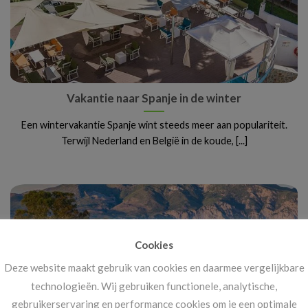
Vakantie naar Spanje in de winter
Een wintervakantie Spanje wint steeds meer aan populariteit.
Terwijl Nederland en België in de koude, [...]
Cookies
Deze website maakt gebruik van cookies en daarmee vergelijkbare
technologieën. Wij gebruiken functionele, analytische,
gebruikerservaring en performance cookies om je een optimale