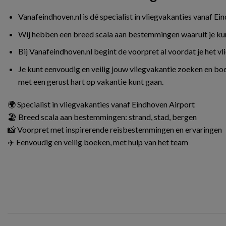
Vanafeindhoven.nl is dé specialist in vliegvakanties vanaf Ei
Wij hebben een breed scala aan bestemmingen waaruit je kunt 
Bij Vanafeindhoven.nl begint de voorpret al voordat je het v
Je kunt eenvoudig en veilig jouw vliegvakantie zoeken en boe
met een gerust hart op vakantie kunt gaan.
🌍 Specialist in vliegvakanties vanaf Eindhoven Airport
🏖️ Breed scala aan bestemmingen: strand, stad, bergen
📸 Voorpret met inspirerende reisbestemmingen en ervaringen
✈️ Eenvoudig en veilig boeken, met hulp van het team