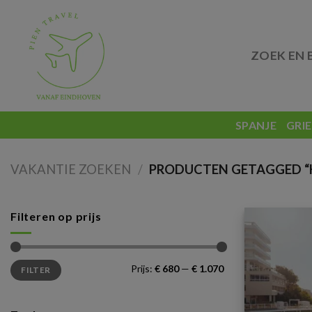
Skip
to
content
ZOEK EN 
SPANJE
GRI
VAKANTIE ZOEKEN
/
PRODUCTEN GETAGGED “H
Filteren op prijs
Min.
Max.
Prijs:
€ 680
—
€ 1.070
FILTER
prijs
prijs