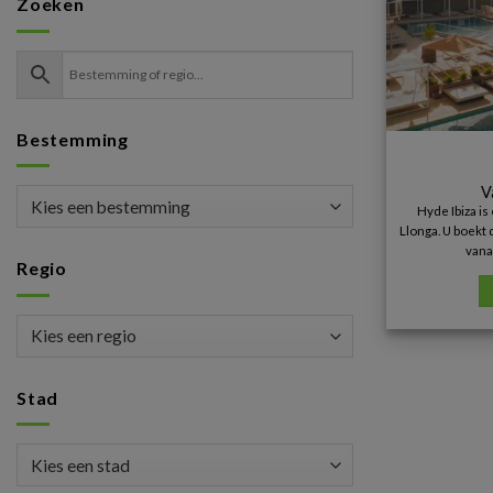
Zoeken
Bestemming
V
Hyde Ibiza i
Llonga. U boekt 
vana
Regio
Stad