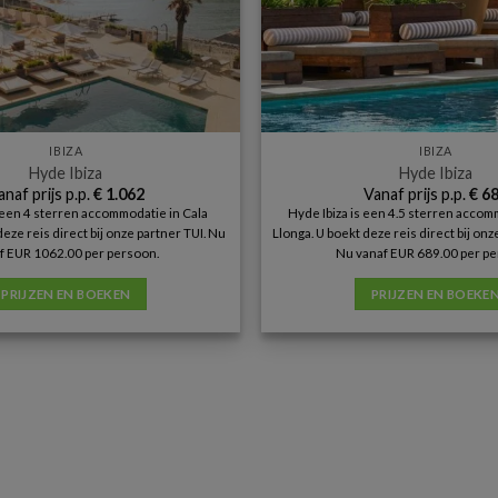
IBIZA
IBIZA
Hyde Ibiza
Hyde Ibiza
anaf prijs p.p.
€
1.062
Vanaf prijs p.p.
€
68
s een 4 sterren accommodatie in Cala
Hyde Ibiza is een 4.5 sterren accom
deze reis direct bij onze partner TUI. Nu
Llonga. U boekt deze reis direct bij on
f EUR 1062.00 per persoon.
Nu vanaf EUR 689.00 per pe
PRIJZEN EN BOEKEN
PRIJZEN EN BOEKE