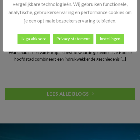
vergelijkbare technologieën. Wij gebruiken functionele,
analytische, gebruikerservaring en performance cookies om
je een optimale bezoekerservaring te bieden.
Stedentrip Warschau: ontdek de verrassende charme van
Ik ga akkoord
Privacy statement
Instellingen
Polen’s bruisende hoofdstad
Warschau is een van Europa’s best bewaarde geheimen. De Poolse
hoofdstad combineert een indrukwekkende geschiedenis [...]
LEES ALLE BLOGS