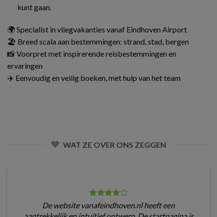
kunt gaan.
🌍 Specialist in vliegvakanties vanaf Eindhoven Airport
🏖️ Breed scala aan bestemmingen: strand, stad, bergen
📸 Voorpret met inspirerende reisbestemmingen en
ervaringen
✈️ Eenvoudig en veilig boeken, met hulp van het team
WAT ZE OVER ONS ZEGGEN
De website vanafeindhoven.nl heeft een
aantrekkelijk en intuïtief ontwerp. De startpagina is