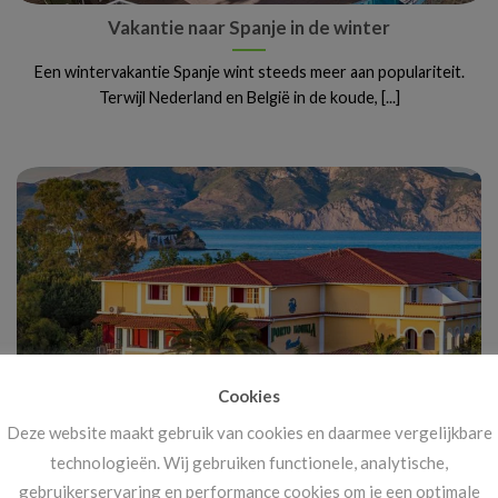
Vakantie naar Spanje in de winter
Een wintervakantie Spanje wint steeds meer aan populariteit.
Terwijl Nederland en België in de koude, [...]
Cookies
Deze website maakt gebruik van cookies en daarmee vergelijkbare
Vanaf 14 november: megakortingen op ál je
technologieën. Wij gebruiken functionele, analytische,
vakanties!
gebruikerservaring en performance cookies om je een optimale