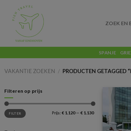
Skip
to
content
ZOEK EN 
SPANJE
GRI
VAKANTIE ZOEKEN
/
PRODUCTEN GETAGGED “I
Filteren op prijs
Min.
Max.
Prijs:
€ 1.120
—
€ 1.130
FILTER
prijs
prijs