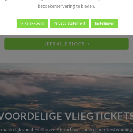
Heb jij al vakantiekriebels? Goed nieuws! Vanaf 14 november
bezoekerservaring te bieden.
begint dé periode waar reizigers elk [...]
Ik ga akkoord
Privacy statement
Instellingen
LEES ALLE BLOGS
VOORDELIGE VLIEGTICKET
gemakkelijk vanaf Eindhoven Airport naar jouw droombestemming