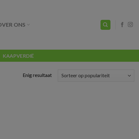
OVER ONS
KAAPVERDIË
Enig resultaat