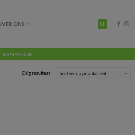
OVER ONS
KAAPVERDIË
Enig resultaat