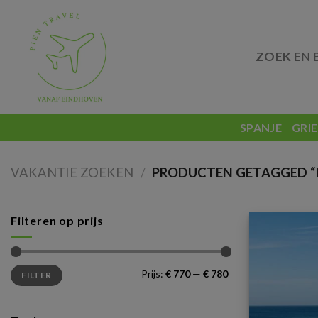
Skip
to
content
ZOEK EN 
SPANJE
GRI
VAKANTIE ZOEKEN
/
PRODUCTEN GETAGGED “I
Filteren op prijs
Min.
Max.
Prijs:
€ 770
—
€ 780
FILTER
prijs
prijs