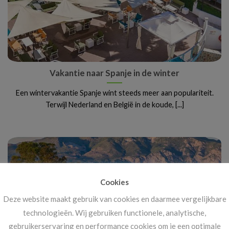
Vakantie naar Spanje in de winter
Een wintervakantie Spanje wint steeds meer aan populariteit.
Terwijl Nederland en België in de koude, [...]
Cookies
Deze website maakt gebruik van cookies en daarmee vergelijkbare
technologieën. Wij gebruiken functionele, analytische,
gebruikerservaring en performance cookies om je een optimale