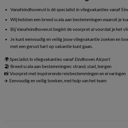
Vanafeindhoven.nl is dé specialist in vliegvakanties vanaf Ei
Wij hebben een breed scala aan bestemmingen waaruit je kunt 
Bij Vanafeindhoven.nl begint de voorpret al voordat je het v
Je kunt eenvoudig en veilig jouw vliegvakantie zoeken en boe
met een gerust hart op vakantie kunt gaan.
🌍 Specialist in vliegvakanties vanaf Eindhoven Airport
🏖️ Breed scala aan bestemmingen: strand, stad, bergen
📸 Voorpret met inspirerende reisbestemmingen en ervaringen
✈️ Eenvoudig en veilig boeken, met hulp van het team