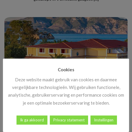
Cookies
Deze website maakt gebruik van cookies en daarmee
vergelijkbare technologieën. Wij gebruiken functionele,
Vanaf 14 november: megakortingen op ál je vakanties!
analytische, gebruikerservaring en performance cookies om
Heb jij al vakantiekriebels? Goed nieuws! Vanaf 14 november
je een optimale bezoekerservaring te bieden.
begint dé periode waar reizigers elk [...]
Ik ga akkoord
Privacy statement
Instellingen