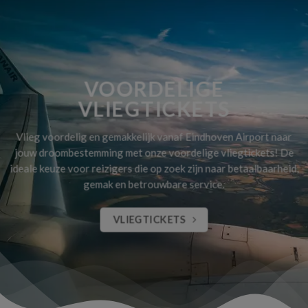
VOORDELIGE
VLIEGTICKETS
Vlieg voordelig en gemakkelijk vanaf Eindhoven Airport naar
jouw droombestemming met onze voordelige vliegtickets! De
ideale keuze voor reizigers die op zoek zijn naar betaalbaarheid,
gemak en betrouwbare service.
VLIEGTICKETS