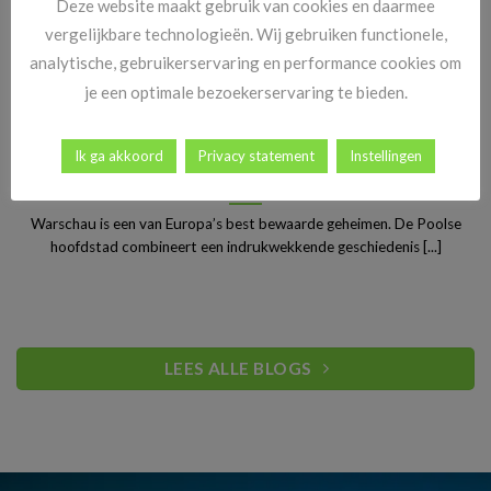
Deze website maakt gebruik van cookies en daarmee
vergelijkbare technologieën. Wij gebruiken functionele,
analytische, gebruikerservaring en performance cookies om
je een optimale bezoekerservaring te bieden.
Ik ga akkoord
Privacy statement
Instellingen
Stedentrip Warschau: ontdek de verrassende charme van
Polen’s bruisende hoofdstad
Warschau is een van Europa’s best bewaarde geheimen. De Poolse
hoofdstad combineert een indrukwekkende geschiedenis [...]
LEES ALLE BLOGS