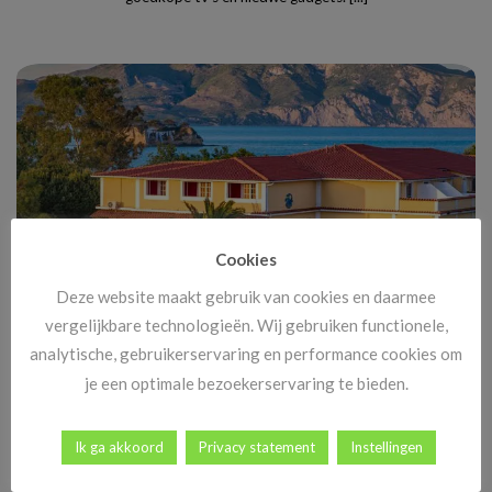
Cookies
Deze website maakt gebruik van cookies en daarmee
vergelijkbare technologieën. Wij gebruiken functionele,
Vanaf 14 november: megakortingen op ál je vakanties!
analytische, gebruikerservaring en performance cookies om
Heb jij al vakantiekriebels? Goed nieuws! Vanaf 14 november
je een optimale bezoekerservaring te bieden.
begint dé periode waar reizigers elk [...]
Ik ga akkoord
Privacy statement
Instellingen