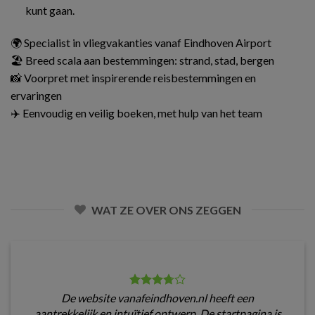
kunt gaan.
🌍 Specialist in vliegvakanties vanaf Eindhoven Airport
🏖️ Breed scala aan bestemmingen: strand, stad, bergen
📸 Voorpret met inspirerende reisbestemmingen en
ervaringen
✈️ Eenvoudig en veilig boeken, met hulp van het team
WAT ZE OVER ONS ZEGGEN
De website vanafeindhoven.nl heeft een
aantrekkelijk en intuïtief ontwerp. De startpagina is