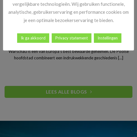
vergelijkbare technologieën. Wij gebruiken functionele,
analytische, gebruikerservaring en performance cookies om
je een optimale bezoekerservaring te bieden.
Stedentrip Warschau: ontdek de verrassende charme van
Ik ga akkoord
Privacy statement
Instellingen
Polen’s bruisende hoofdstad
Warschau is een van Europa’s best bewaarde geheimen. De Poolse
hoofdstad combineert een indrukwekkende geschiedenis [...]
LEES ALLE BLOGS