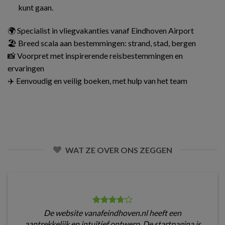
kunt gaan.
🌍 Specialist in vliegvakanties vanaf Eindhoven Airport
🏖️ Breed scala aan bestemmingen: strand, stad, bergen
📸 Voorpret met inspirerende reisbestemmingen en
ervaringen
✈️ Eenvoudig en veilig boeken, met hulp van het team
WAT ZE OVER ONS ZEGGEN
De website vanafeindhoven.nl heeft een
aantrekkelijk en intuïtief ontwerp. De startpagina is