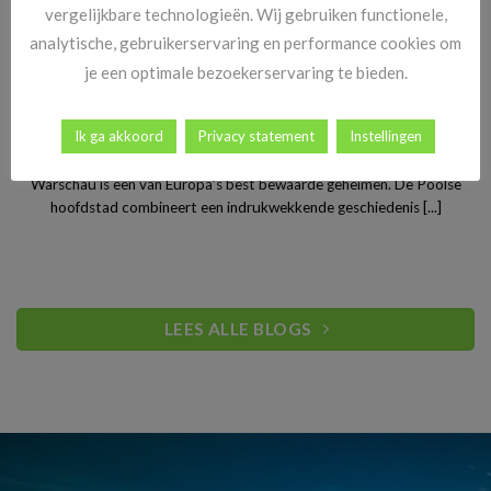
vergelijkbare technologieën. Wij gebruiken functionele,
analytische, gebruikerservaring en performance cookies om
je een optimale bezoekerservaring te bieden.
Stedentrip Warschau: ontdek de verrassende charme van
Ik ga akkoord
Privacy statement
Instellingen
Polen’s bruisende hoofdstad
Warschau is een van Europa’s best bewaarde geheimen. De Poolse
hoofdstad combineert een indrukwekkende geschiedenis [...]
LEES ALLE BLOGS