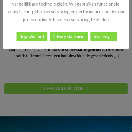
vergelijkbare technologieën. Wij gebruiken functionele,
analytische, gebruikerservaring en performance cookies om
je een optimale bezoekerservaring te bieden.
Stedentrip Warschau: ontdek de verrassende charme van
Ik ga akkoord
Privacy statement
Instellingen
Polen’s bruisende hoofdstad
Warschau is een van Europa’s best bewaarde geheimen. De Poolse
hoofdstad combineert een indrukwekkende geschiedenis [...]
LEES ALLE BLOGS