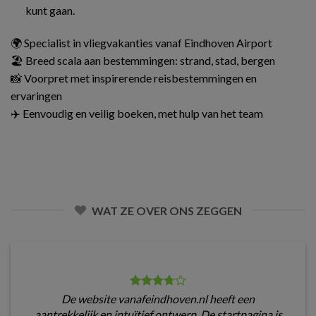
kunt gaan.
🌍 Specialist in vliegvakanties vanaf Eindhoven Airport
🏖️ Breed scala aan bestemmingen: strand, stad, bergen
📸 Voorpret met inspirerende reisbestemmingen en
ervaringen
✈️ Eenvoudig en veilig boeken, met hulp van het team
WAT ZE OVER ONS ZEGGEN
De website vanafeindhoven.nl heeft een
aantrekkelijk en intuïtief ontwerp. De startpagina is