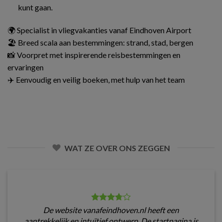
kunt gaan.
🌍 Specialist in vliegvakanties vanaf Eindhoven Airport
🏖️ Breed scala aan bestemmingen: strand, stad, bergen
📸 Voorpret met inspirerende reisbestemmingen en
ervaringen
✈️ Eenvoudig en veilig boeken, met hulp van het team
WAT ZE OVER ONS ZEGGEN
De website vanafeindhoven.nl heeft een
aantrekkelijk en intuïtief ontwerp. De startpagina is