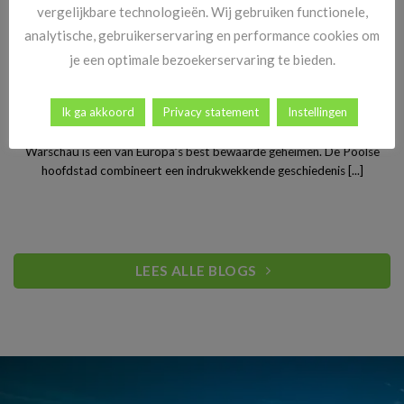
vergelijkbare technologieën. Wij gebruiken functionele,
analytische, gebruikerservaring en performance cookies om
je een optimale bezoekerservaring te bieden.
Stedentrip Warschau: ontdek de verrassende charme van
Ik ga akkoord
Privacy statement
Instellingen
Polen’s bruisende hoofdstad
Warschau is een van Europa’s best bewaarde geheimen. De Poolse
hoofdstad combineert een indrukwekkende geschiedenis [...]
LEES ALLE BLOGS