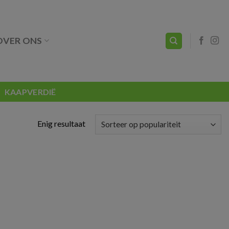
OVER ONS
KAAPVERDIË
Enig resultaat