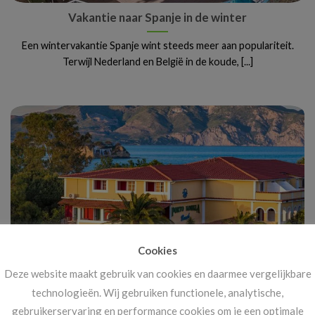
Vakantie naar Spanje in de winter
Een wintervakantie Spanje wint steeds meer aan populariteit.
Terwijl Nederland en België in de koude, [...]
Cookies
Deze website maakt gebruik van cookies en daarmee vergelijkbare
Vanaf 14 november: megakortingen op ál je
technologieën. Wij gebruiken functionele, analytische,
vakanties!
gebruikerservaring en performance cookies om je een optimale