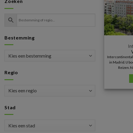
Zoeken
Bestemming
In
Intercontinenta
in Madrid. U bo
Reizen. N
Regio
Stad