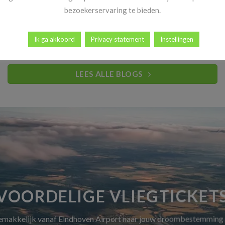
Heb jij al vakantiekriebels? Goed nieuws! Vanaf 14 november
bezoekerservaring te bieden.
begint dé periode waar reizigers elk [...]
Ik ga akkoord
Privacy statement
Instellingen
LEES ALLE BLOGS
VOORDELIGE VLIEGTICKET
gemakkelijk vanaf Eindhoven Airport naar jouw droombestemming