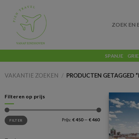
Skip
to
content
ZOEK EN 
SPANJE
GRI
VAKANTIE ZOEKEN
/
PRODUCTEN GETAGGED “
Filteren op prijs
Min.
Max.
Prijs:
€ 450
—
€ 460
FILTER
prijs
prijs